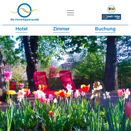
Bio Hotel Kipperquelle
Hotel
Zimmer
Buchung