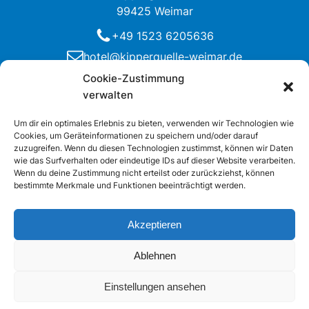
99425 Weimar
+49 1523 6205636
hotel@kipperquelle-weimar.de
Hotel
Angebote
Cookie-Zustimmung
verwalten
Zimmer
Service Radtouristen
Buchung
Stadtführungen
Um dir ein optimales Erlebnis zu bieten, verwenden wir Technologien wie
Cookies, um Geräteinformationen zu speichern und/oder darauf
Bio-Frühstück
zuzugreifen. Wenn du diesen Technologien zustimmst, können wir Daten
wie das Surfverhalten oder eindeutige IDs auf dieser Website verarbeiten.
Über uns
Rechtliches
Wenn du deine Zustimmung nicht erteilst oder zurückziehst, können
bestimmte Merkmale und Funktionen beeinträchtigt werden.
Team Kipperquelle
Impressum
Umgebung und Lage
Datenschutz
Akzeptieren
AGB
Anreise
Ablehnen
Urheberrecht
2026
Bio Hotel Weimar. Alle Rechte
Einstellungen ansehen
vorbehalten.