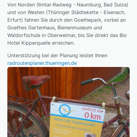
Von Norden (Ilmtal-Radweg - Naumburg, Bad Sulza)
erhalten Sie unter
rechterhand vor der Ilmbrücke unser Hotel.
www.bahn.de
.
und von Westen (Thüringer Städtekette - Eisenach,
Mit dem Taxi sind Sie in ca. 10 min am Ziel.
Erfurt) fahren Sie durch den Goethepark, vorbei an
Das Bio Hotel Kipperquelle ist in das
Goethes Gartenhaus, Bienenmuseum und
Hotellleitsystem Weimars eingebunden. Bitte
Waldorfschule in Oberweimar, bis Sie direkt das Bio
folgen Sie dem Logo der Blauen Bettenroute,
Hotel Kipperquelle erreichen.
bis Sie in Ehringsdorf den Hinweis zum Bio
Hotel Kipperquelle entdecken.
Unterstützung bei der Planung leistet Ihnen
radroutenplaner.thueringen.de
Kostenfreie Parkmöglichkeiten bestehen auf
dem Hotelparkplatz sowie längs des
Radweges.